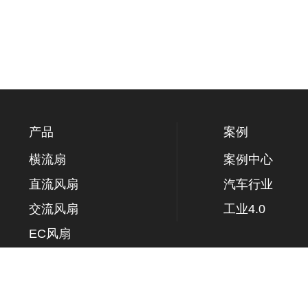
产品
案例
横流扇
案例中心
直流风扇
汽车行业
交流风扇
工业4.0
EC风扇