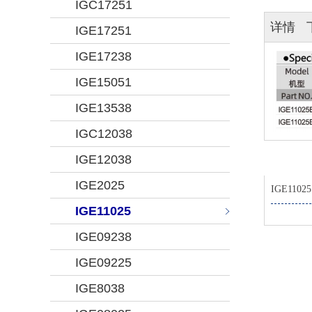
IGC17251
详情
IGE17251
IGE17238
IGE15051
IGE13538
IGC12038
IGE12038
IGE2025
IGE11025
IGE11025
IGE09238
IGE09225
IGE8038