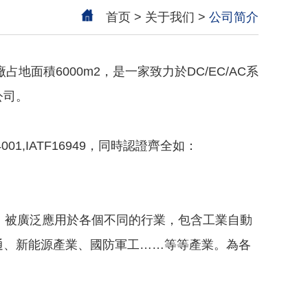
首页
>
关于我们
>
公司简介
廠占地面積
6000m2
，是一家致力於
DC/EC/AC
系
公司。
001,IATF16949
，同時認證齊全如：
，被廣泛應用於各個不同的行業，包含工業自動
通、新能源產業、國防軍工……等等產業。為各