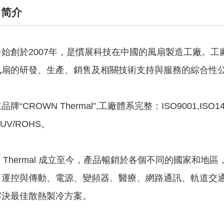
简介
力始創於
2007
年
，是慣展科技在中國的風扇製造工廠。工
風扇的研發、生產、銷售及相關技術支持與服務的綜合性
主品牌
“
CROWN Thermal
”
,
工廠體系完整：
ISO9001,ISO14
TUV/ROHS
。
Thermal
成立至今，產品暢銷於各個不同的國家和地區
、運控與傳動、電源、變頻器、醫療、網路通訊、軌道交
解決最佳散熱製冷方案。